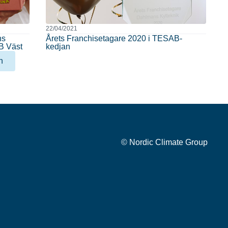
22/04/2021
ns
Årets Franchisetagare 2020 i TESAB-
B Väst
kedjan
n
© Nordic Climate Group