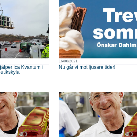
16/06/2021
älper Ica Kvantum i
Nu går vi mot ljusare tider!
utikskyla