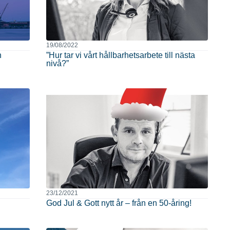
19/08/2022
n
”Hur tar vi vårt hållbarhetsarbete till nästa
nivå?”
23/12/2021
God Jul & Gott nytt år – från en 50-åring!