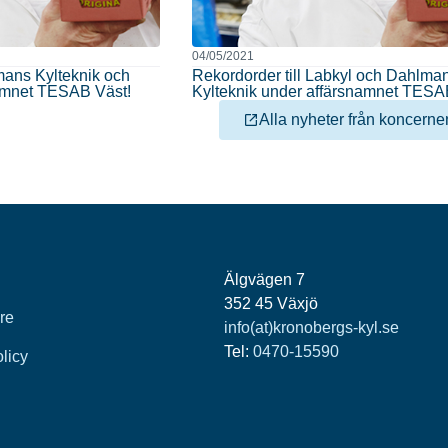
04/05/2021
mans Kylteknik och
Rekordorder till Labkyl och Dahlma
amnet TESAB Väst!
Kylteknik under affärsnamnet TESA
Alla nyheter från koncerne
Älgvägen 7
352 45 Växjö
re
info(at)kronobergs-kyl.se
Tel:
0470-15590
olicy