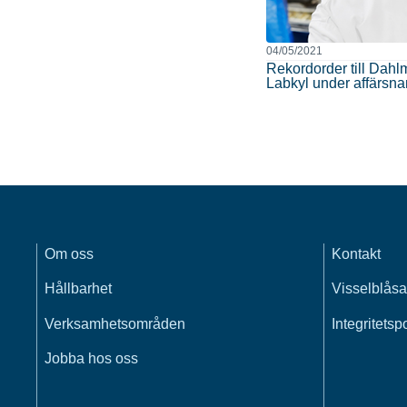
04/05/2021
Rekordorder till Dahl
Labkyl under affärsn
Om oss
Kontakt
Hållbarhet
Visselblåsa
Verksamhetsområden
Integritetsp
Jobba hos oss