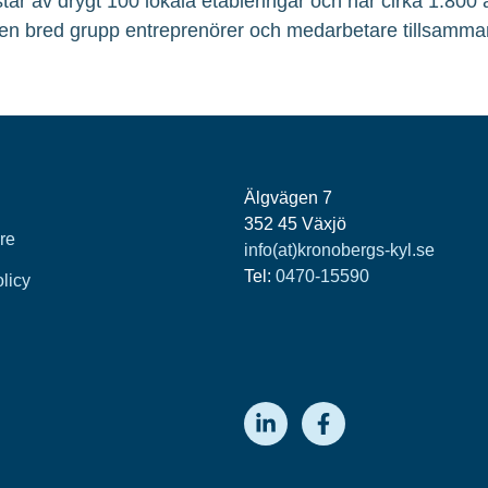
tår av drygt 100 lokala etableringar och har cirka 1.800
en bred grupp entreprenörer och medarbetare tillsamma
Älgvägen 7
352 45 Växjö
re
info(at)kronobergs-kyl.se
Tel:
0470-15590
olicy