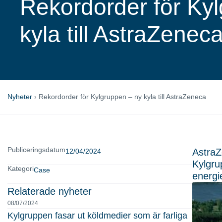
Rekordorder för Ky
kyla till AstraZenec
Nyheter
›
Rekordorder för Kylgruppen – ny kyla till AstraZeneca
Publiceringsdatum
AstraZ
12/04/2024
Kylgru
Kategori
Case
energie
Relaterade nyheter
08/07/2024
Kylgruppen fasar ut köldmedier som är farliga