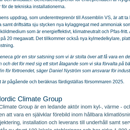
 för de tekniska installationerna.
ens uppdrag, som underentreprenör till Assemblin VS, är att ta
ra samt driftsätta sju stycken nya kylaggregat med ammoniak s
t köldmedium som är energieffektivt, klimatneutralt och Pfas-fr
t på 20 megawatt. Det tillkommer också nya kylmedelkylare, pl
ustning.
eneca gör en stor satsning som vi är stolta över att få vara en de
 och det för med sig ett stort åtagande som vi ska
förvalta på bä
n för förtroendet, säger Daniel Nyström som ansvarar för indust
t är pågående och beräknas färdigställas försommaren 2025.
rdic Climate Group
Climate Group är en ledande aktör inom kyl-, värme - och
en att vara en självklar förebild inom hållbara klimatlösni
ojektering, installation och leverans till underhåll samt 