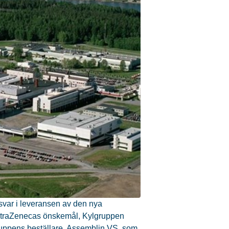
svar i leveransen av den nya
AstraZenecas önskemål, Kylgruppen
lgruppens beställare, Assemblin VS, som