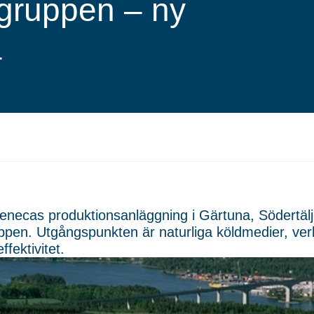
lgruppen – ny
a
enecas produktionsanläggning i Gärtuna, Södertäl
ppen. Utgångspunkten är naturliga köldmedier, ver
ffektivitet.