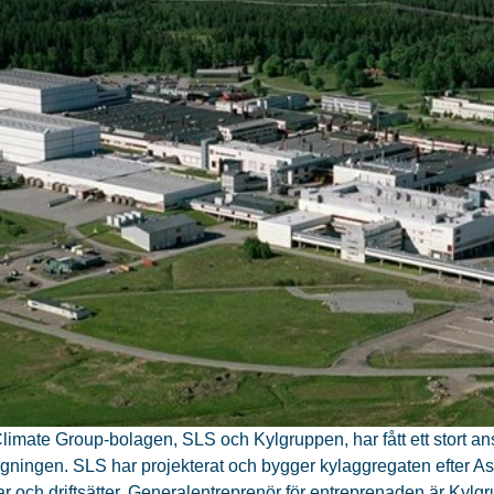
limate Group-bolagen, SLS och Kylgruppen, har fått ett stort an
gningen. SLS har projekterat och bygger kylaggregaten efter 
rar och driftsätter. Generalentreprenör för entreprenaden är Ky