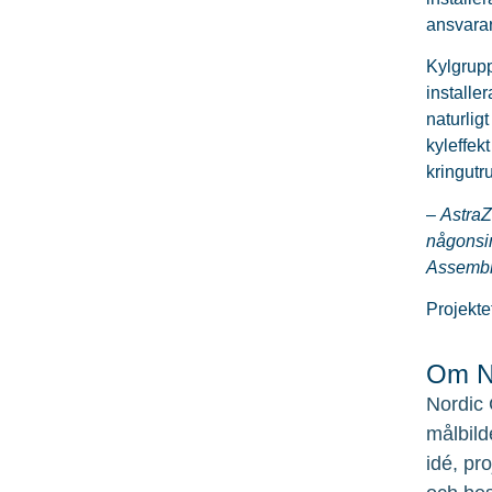
ansvarar
Kylgrupp
installe
naturlig
kyleffek
kringutr
–
AstraZ
någonsin
Assembli
Projekte
Om No
Nordic 
målbild
idé, pr