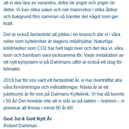
att vi ska lära av varandra, äldre lär yngre och yngre lär
äldre. Vi kan olika saker och när människor i olika åldrar
och bakgrund förs samman så händer det något som ger
kraft.
Det är också fantastiskt att jobba i en bransch där vi i våra
roller som kyltekniker är dagens miljöhjältar. Naturliga
köldmedier som CO2 har helt tagit över och det ska vi, våra
barn och barnbarn vara tacksamma för. Varje installation av
ett nytt kylsystem vi på Dahlmans utför är också ett slag för
klimatet.
2019 har för oss varit ett fantastiskt år, vi har överträffat alla
våra förväntningar och målsättningar. Nästa år är ett
jubileums år för oss på Dalmans Kylteknik. Vi har då funnits
i 50 år! Det innebär inte att vi slår av på takten – tvärtom – vi
planerar att finnas i minst 50 år till!
God Jul & Gott Nytt År
Robert Dahlman