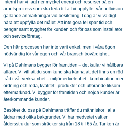
Internt har vi lagt ner mycket energi och resurser på en
arbetsprocess som ska leda till att vi uppfyller vår nollvision
gällande anmärkningar vid besiktning. I dag är vi väldigt
nära att uppfylla det målet. Att inte göra fel spar tid och
pengar samt trygghet för kunden och för oss som installatör
och serviceföretag.
Den här processen har inte varit enkel, men i våra ögon
nödvändig för vår egen och vår bransch trovärdighet.
Vi på Dahlmans bygger för framtiden – det kallar vi hållbara
affärer. Vi vill att du som kund ska känna att det finns en röd
tråd i vår verksamhet – miljömedvetenhet i kombination med
ordning och reda, kvalitet i produkter och utförande liksom
eftermarknad. Vi bygger för framtiden och nöjda kunder är
återkommande kunder.
Besöker du oss på Dahlmans träffar du människor i alla
åldrar med olika bakgrunder. Vi har medvetet valt en
åldersstruktur som sträcker sig från 18 till 65 år. Tanken är