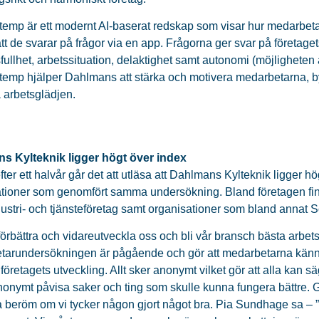
emp är ett modernt AI-baserat redskap som visar hur medarbet
t de svarar på frågor via en app. Frågorna ger svar på företaget
ullhet, arbetssituation, delaktighet samt autonomi (möjligheten att
emp hjälper Dahlmans att stärka och motivera medarbetarna, b
a arbetsglädjen.
s Kylteknik ligger högt över index
ter ett halvår går det att utläsa att Dahlmans Kylteknik ligger hö
tioner som genomfört samma undersökning. Bland företagen finns
ustri- och tjänsteföretag samt organisationer som bland annat 
l förbättra och vidareutveckla oss och bli vår bransch bästa arbe
arundersökningen är pågående och gör att medarbetarna känner
företagets utveckling. Allt sker anonymt vilket gör att alla kan 
nonymt påvisa saker och ting som skulle kunna fungera bättre
 beröm om vi tycker någon gjort något bra. Pia Sundhage sa – 