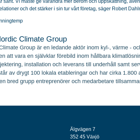
 är sant. Vi måste ge varandra mer beröm och uppskattning, även
relationer och det stärker i sin tur vårt företag, säger Robert D
nningtemp
rdic Climate Group
Climate Group är en ledande aktör inom kyl-, värme - och
en att vara en självklar förebild inom hållbara klimatlösni
ojektering, installation och leverans till underhåll samt 
tår av drygt 100 lokala etableringar och har cirka 1.800
en bred grupp entreprenörer och medarbetare tillsamma
Älgvägen 7
352 45 Växjö