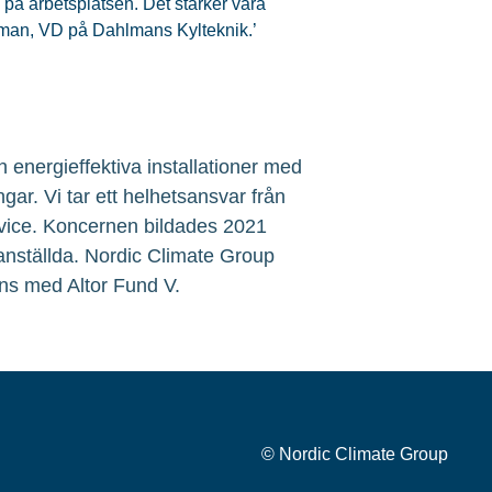
 på arbetsplatsen. Det stärker våra
ahlman, VD på Dahlmans Kylteknik.’
 energieffektiva installationer med
ngar. Vi tar ett helhetsansvar från
service. Koncernen bildades 2021
 anställda. Nordic Climate Group
ns med Altor Fund V.
© Nordic Climate Group