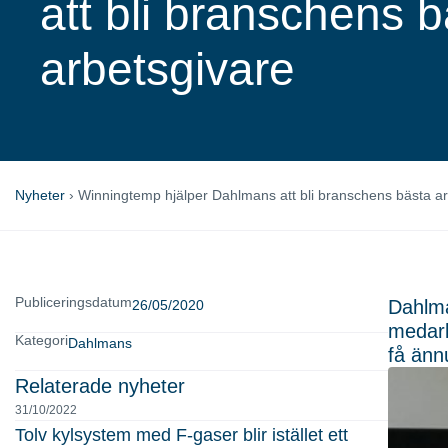
att bli branschens 
arbetsgivare
Nyheter
›
Winningtemp hjälper Dahlmans att bli branschens bästa ar
Publiceringsdatum
Dahlma
26/05/2020
medarb
Kategori
Dahlmans
få änn
Relaterade nyheter
31/10/2022
Tolv kylsystem med F-gaser blir istället ett