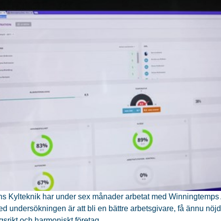
s Kylteknik har under sex månader arbetat med Winningtemps
ed undersökningen är att bli en bättre arbetsgivare, få ännu nö
srikt och harmoniskt företag.