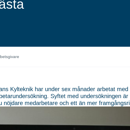
bästa
betsgivare
ns Kylteknik har under sex månader arbetat med
etarundersökning. Syftet med undersökningen är at
u nöjdare medarbetare och ett än mer framgångsri