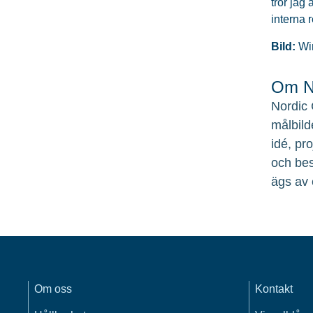
tror jag
interna 
Bild:
Wi
Om No
Nordic 
målbild
idé, pr
och bes
ägs av 
Om oss
Kontakt